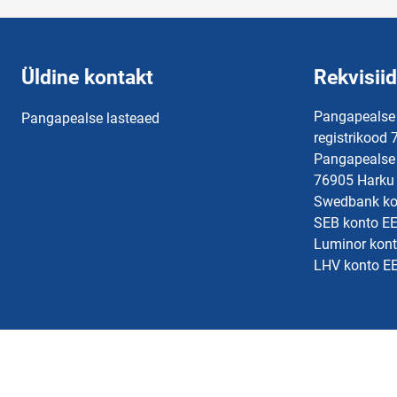
Üldine kontakt
Rekvisiid
Pangapealse
Pangapealse lasteaed
registrikood
Pangapealse 
76905 Harku 
Swedbank k
SEB konto 
Luminor kon
LHV konto 