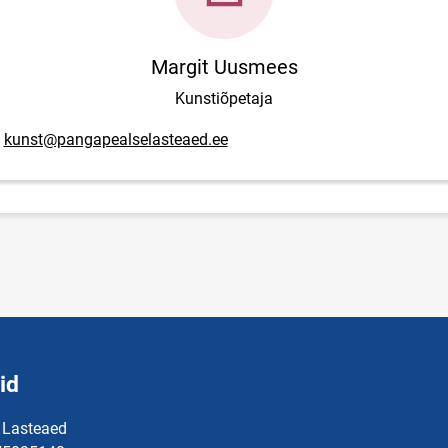
Margit Uusmees
Kunstiõpetaja
posti aadress
kunst@pangapealselasteaed.ee
id
 Lasteaed