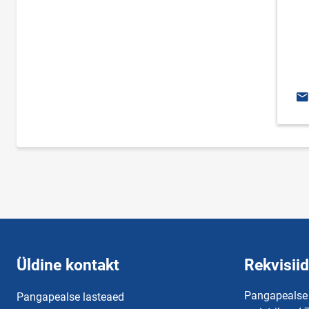
E-
Üldine kontakt
Rekvisiid
Pangapealse
Pangapealse lasteaed