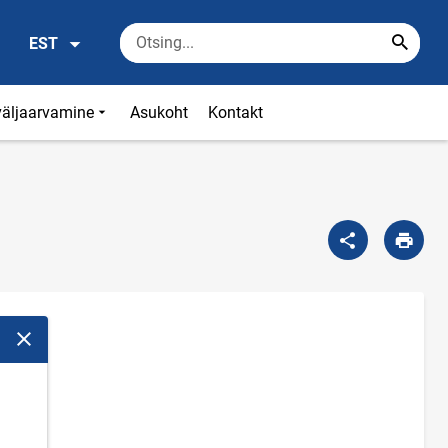
EST
väljaarvamine
Asukoht
Kontakt
Sulge modaalaken