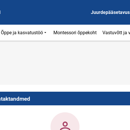
d
Juurdepääsetavus
Õppe ja kasvatustöö
Montessori õppekoht
Vastuvõtt ja 
taktandmed