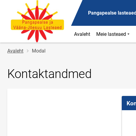
Pangapealse lasteae
Avaleht
Meie lasteaed
Jälglink
Avaleht
Modal
Kontaktandmed
Kon